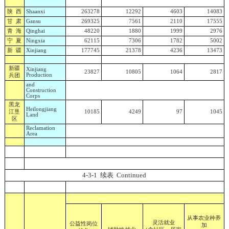
陕 西
Shaanxi
263278
12292
4603
14083
甘 肃
Gansu
269325
7561
2110
17555
青 海
Qinghai
48220
1880
1999
2976
宁 夏
Ningxia
62115
7306
1782
5002
新 疆
Xinjiang
177745
21378
4236
13473
新疆
Xinjiang
23827
10805
1064
2817
Production
兵团
and
Construction
Corps
黑龙
Heilongjiang
江垦
10185
4249
97
1045
Land
区
Reclamation
Area
4-3-1
续表
Continued
从事农业种养
灵活就业
公益性岗位
加