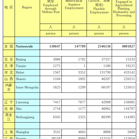
辅助性就业
(含社区、居家
就业
Engaged in
Assistive
就业)
Employed
Agricultural
地 区
Region
Employment
through
Planting,
Flexible
Welfare Post
Husbandry and
Employment
Processing
人
人
人
人
person
person
person
person
全 国
Nationwide
130647
147789
2546136
4801827
北 京
Beijing
3086
1792
37357
15533
天 津
Tianjin
1275
1
1180
19225
河 北
Hebei
1567
3352
131799
433142
山 西
Shanxi
1104
1092
40207
220211
内蒙
Inner Mongolia
1625
1209
66197
125015
古
辽 宁
Liaoning
7417
7677
42998
150085
吉 林
Jilin
2718
1177
46962
116797
黑龙
Heilongjiang
6505
2325
80399
114385
江
上 海
Shanghai
3532
4663
8888
5699
江 苏
Jiangsu
39528
9080
152531
115054