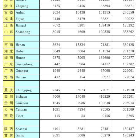
浙 江
Zhejiang
5125
9456
83894
58871
安 徽
Anhui
2634
10438
151913
276558
福 建
Fujian
2440
3479
65821
99022
江 西
Jiangxi
7672
8281
139410
125292
山 东
Shandong
3015
4600
100838
353262
河 南
Henan
3624
15834
71881
330428
湖 北
Hubei
3849
8004
131534
201378
湖 南
Hunan
2375
5905
132696
200377
广 东
Guangdong
5442
5984
64112
132282
广 西
Guangxi
1948
2448
67008
229001
海 南
Hainan
412
154
6927
22074
重 庆
Chongqing
2245
3073
72071
121910
四 川
Sichuan
7000
17048
418220
355381
贵 州
Guizhou
1645
2986
100638
203914
云 南
Yunnan
1091
4994
98505
301589
西 藏
Tibet
115
54
9156
6295
陕 西
Shaanxi
4101
5281
72481
150437
甘 肃
Gansu
2691
3886
65279
170243