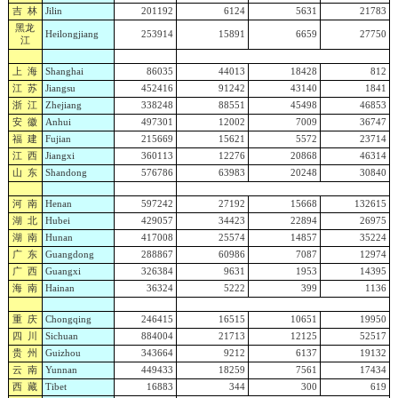
吉 林
Jilin
201192
6124
5631
21783
黑龙
Heilongjiang
253914
15891
6659
27750
江
上 海
Shanghai
86035
44013
18428
812
江 苏
Jiangsu
452416
91242
43140
1841
浙 江
Zhejiang
338248
88551
45498
46853
安 徽
Anhui
497301
12002
7009
36747
福 建
Fujian
215669
15621
5572
23714
江 西
Jiangxi
360113
12276
20868
46314
山 东
Shandong
576786
63983
20248
30840
河 南
Henan
597242
27192
15668
132615
湖 北
Hubei
429057
34423
22894
26975
湖 南
Hunan
417008
25574
14857
35224
广 东
Guangdong
288867
60986
7087
12974
广 西
Guangxi
326384
9631
1953
14395
海 南
Hainan
36324
5222
399
1136
重 庆
Chongqing
246415
16515
10651
19950
四 川
Sichuan
884004
21713
12125
52517
贵 州
Guizhou
343664
9212
6137
19132
云 南
Yunnan
449433
18259
7561
17434
西 藏
Tibet
16883
344
300
619