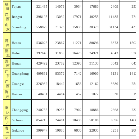
福
Fujian
221435
14076
3934
17680
2409
2532
建
江
Jiangxi
398195
13032
17971
40255
11485
7249
西
山
Shandong
558879
71323
15833
30379
31134
4374
东
河
Henan
536025
23867
11271
80696
6873
15039
南
湖
Hubei
392645
31859
16423
24921
4543
5784
北
湖
Hunan
429492
23782
12390
31133
3042
6425
南
广
Guangdong
409891
83372
7142
16900
6131
14120
东
广
Guangxi
326932
18442
1656
12162
3680
2543
西
海
Hainan
40451
4484
452
1077
530
194
南
重
Chongqing
240755
19253
7902
18886
2668
2336
庆
四
Sichuan
854215
24481
10438
50108
6696
14686
川
贵
Guizhou
399947
10885
6836
22835
5231
2887
州
云