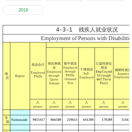
2018
4-3-1 残疾人就业状况
Employment of Persons with Disabilitie
按比例就
集中就业
公益性岗位
就业合计
业
就业
Employed
个体就业
辅助性就业
through
Employed
Employed
Employed
地
Self-
Assistive
PWDs-
through
through
Region
PWDs
Employment
Employed
区
Oriented
Welfare
Quoto
Post
Post
Scheme
人
人
人
人
人
人
person
person
person
person
person
person
全
Nationwide
9055417
866580
259613
641280
179289
151636
国