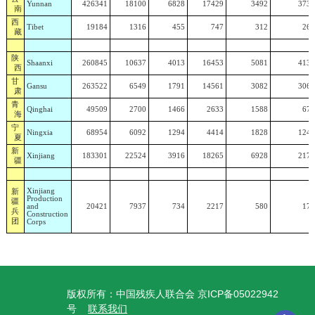
Yunnan
426341
18100
6828
17429
3492
3734
南
西
Tibet
19184
1316
455
747
312
268
藏
陕
Shaanxi
260845
10637
4013
16453
5081
4133
西
甘
Gansu
263522
6549
1791
14561
3082
3069
肃
青
Qinghai
49509
2700
1466
2633
1588
671
海
宁
Ningxia
68954
6092
1294
4414
1828
1240
夏
新
Xinjiang
183301
22524
3916
18265
6928
2176
疆
新
Xinjiang
Production
疆
and
20421
7937
734
2217
580
176
兵
Construction
团
Corps
版权所有：中国残疾人联合会 京ICP备05022942
号
联系我们