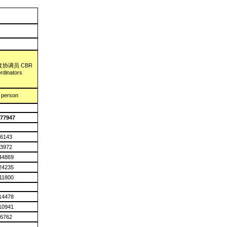
协调员 CBR
rdinators
person
77947
6143
3972
44869
24235
11800
14478
10941
6762