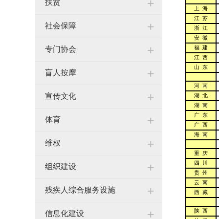
+
扶贫
上 海
江 苏
+
社会保障
浙 江
安 徽
+
福 建
专门协会
江 西
山 东
+
盲人按摩
河 南
+
宣传文化
湖 北
湖 南
广 东
+
体育
广 西
海 南
+
维权
重 庆
四 川
+
组织建设
贵 州
云 南
+
残疾人综合服务设施
西 藏
+
陕 西
信息化建设