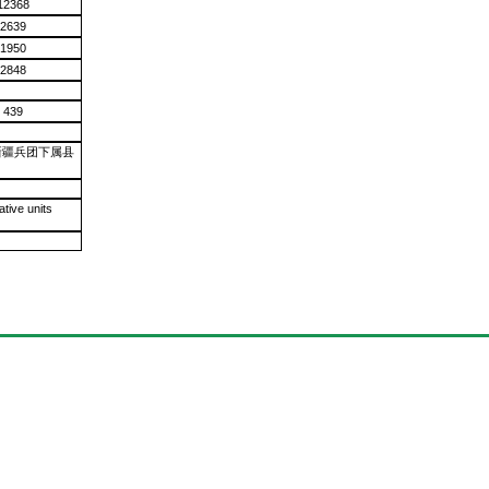
12368
2639
1950
2848
439
新疆兵团下属县
tive units