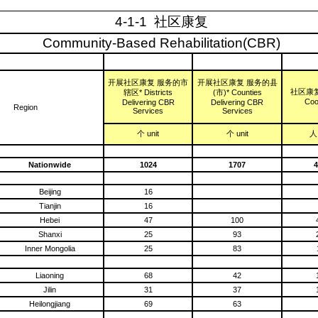
4-1-1 社区康复
Community-Based Rehabilitation(CBR)
开展社区康复 服务的市
开展社区康复 服务的县
社区康复
辖区* Districts
(市)* Counties
Coo
Delivering CBR
Delivering CBR
Region
Services
Services
个 unit
个 unit
人 
Nationwide
1024
1707
4
Beijing
16
Tianjin
16
Hebei
47
100
Shanxi
25
93
Inner Mongolia
25
83
Liaoning
68
42
Jilin
31
37
Heilongjiang
69
63