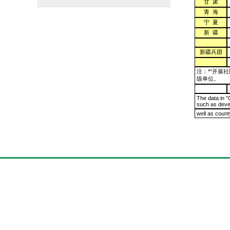
甘 肃
青 海
宁 夏
新 疆
新疆兵团
注：*“开展
级单位。
The data in "
such as deve
well as count