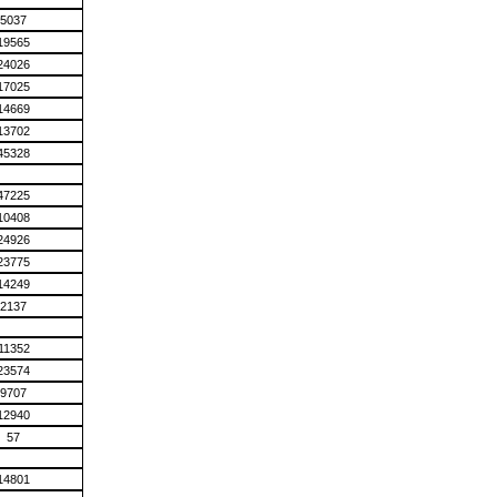
5037
19565
24026
17025
14669
13702
45328
47225
10408
24926
23775
14249
2137
11352
23574
9707
12940
57
14801