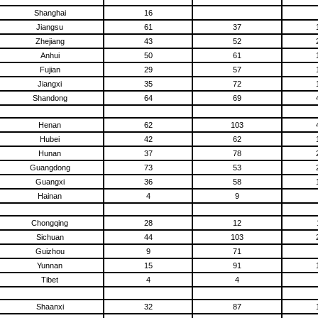
Shanghai
16
Jiangsu
61
37
Zhejiang
43
52
Anhui
50
61
Fujian
29
57
Jiangxi
35
72
Shandong
64
69
Henan
62
103
Hubei
42
62
Hunan
37
78
Guangdong
73
53
Guangxi
36
58
Hainan
4
9
Chongqing
28
12
Sichuan
44
103
Guizhou
9
71
Yunnan
15
91
Tibet
4
4
Shaanxi
32
87