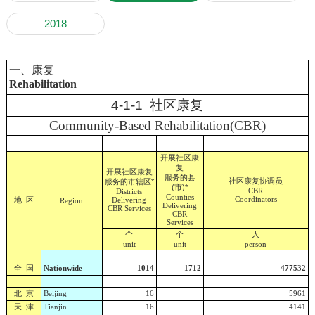
2018
一、康复
Rehabilitation
4-1-1 社区康复
Community-Based Rehabilitation(CBR)
开展社区康
复
开展社区康复
服务的县
社区康复协调员
服务的市辖区*
(市)*
CBR
Districts
Counties
地 区
Coordinators
Delivering
Region
Delivering
CBR Services
CBR
Services
个
个
人
unit
unit
person
全 国
Nationwide
1014
1712
477532
北 京
Beijing
16
5961
天 津
Tianjin
16
4141