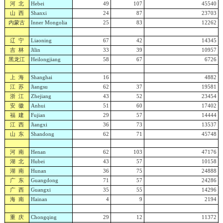
河 北
Hebei
49
107
45540
山 西
Shanxi
24
87
23703
内蒙古
Inner Mongolia
25
83
12262
辽 宁
Liaoning
67
42
14345
吉 林
Jilin
33
39
10957
黑龙江
Heilongjiang
58
67
6726
上 海
Shanghai
16
4882
江 苏
Jiangsu
62
37
19581
浙 江
Zhejiang
43
52
23454
安 徽
Anhui
51
60
17402
福 建
Fujian
29
57
14444
江 西
Jiangxi
36
73
13537
山 东
Shandong
62
71
45748
河 南
Henan
62
103
47176
湖 北
Hubei
43
57
10158
湖 南
Hunan
36
75
24888
广 东
Guangdong
71
57
24286
广 西
Guangxi
35
55
14296
海 南
Hainan
4
9
2194
重 庆
Chongqing
29
12
11372