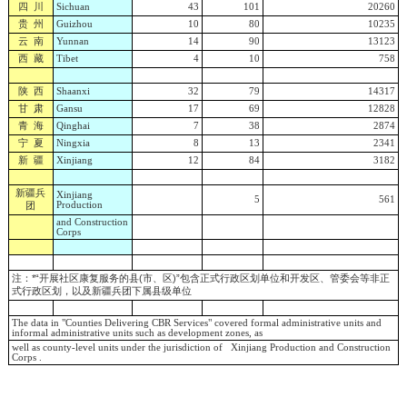
四 川
Sichuan
43
101
20260
贵 州
Guizhou
10
80
10235
云 南
Yunnan
14
90
13123
西 藏
Tibet
4
10
758
陕 西
Shaanxi
32
79
14317
甘 肃
Gansu
17
69
12828
青 海
Qinghai
7
38
2874
宁 夏
Ningxia
8
13
2341
新 疆
Xinjiang
12
84
3182
新疆兵
Xinjiang
5
561
团
Production
and Construction
Corps
注：*“开展社区康复服务的县(市、区)”包含正式行政区划单位和开发区、管委会等非正
式行政区划，以及新疆兵团下属县级单位
The data in "Counties Delivering CBR Services" covered formal administrative units and
informal administrative units such as development zones, as
well as county-level units under the jurisdiction of Xinjiang Production and Construction
Corps .