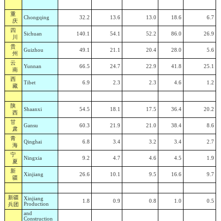
重
Chongqing
32.2
13.6
13.0
18.6
6.7
庆
四
Sichuan
140.1
54.1
52.2
86.0
26.9
川
贵
Guizhou
49.1
21.1
20.4
28.0
5.6
州
云
Yunnan
66.5
24.7
22.9
41.8
25.1
南
西
Tibet
6.9
2.3
2.3
4.6
1.2
藏
陕
Shaanxi
54.5
18.1
17.5
36.4
20.2
西
甘
Gansu
60.3
21.9
21.0
38.4
8.6
肃
青
Qinghai
6.8
3.4
3.2
3.4
2.7
海
宁
Ningxia
9.2
4.7
4.6
4.5
1.9
夏
新
Xinjiang
26.6
10.1
9.5
16.6
9.7
疆
新疆
Xinjiang
1.8
0.9
0.8
1.0
0.5
兵团
Production
and
Construction