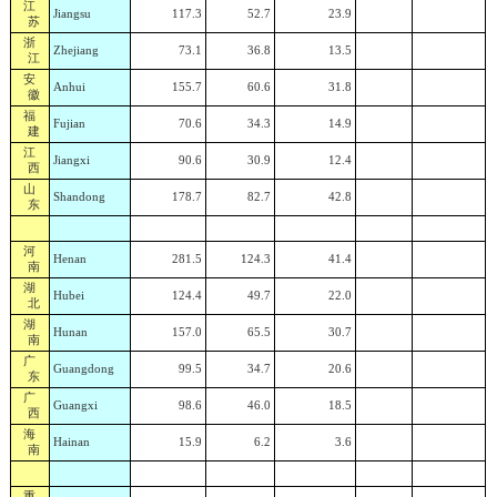
江
Jiangsu
117.3
52.7
23.9
苏
浙
Zhejiang
73.1
36.8
13.5
江
安
Anhui
155.7
60.6
31.8
徽
福
Fujian
70.6
34.3
14.9
建
江
Jiangxi
90.6
30.9
12.4
西
山
Shandong
178.7
82.7
42.8
东
河
Henan
281.5
124.3
41.4
南
湖
Hubei
124.4
49.7
22.0
北
湖
Hunan
157.0
65.5
30.7
南
广
Guangdong
99.5
34.7
20.6
东
广
Guangxi
98.6
46.0
18.5
西
海
Hainan
15.9
6.2
3.6
南
重