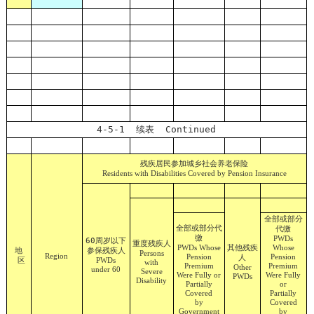
4-5-1 续表 Continued
残疾居民参加城乡社会养老保险
Residents with Disabilities Covered by Pension Insurance
全部或部分
全部或部分代
代缴
缴
PWDs
60周岁以下
重度残疾人
其他残疾
PWDs Whose
Whose
地
参保残疾人
Persons
Region
Pension
人
Pension
区
PWDs
with
Premium
Premium
Other
under 60
Severe
Were Fully or
Were Fully
PWDs
Disability
Partially
or
Covered
Partially
by
Covered
Government
by