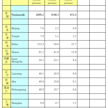
persons
persons
persons
全
Nationwide
2699.2
1140.5
472.3
国
北
Beijing
7.6
2.2
0.9
京
天
Tianjin
7.9
5.2
2.2
津
河
Hebei
153.3
59.6
25.7
北
山
Shanxi
91.2
41.9
13.9
西
内蒙
Inner
50.1
24.1
9.4
古
Mongolia
辽
Liaoning
46.1
20.9
8.9
宁
吉
Jilin
49.0
19.8
9.1
林
黑龙
Heilongjiang
48.9
19.7
6.6
江
上
Shanghai
9.8
4.7
1.1
海