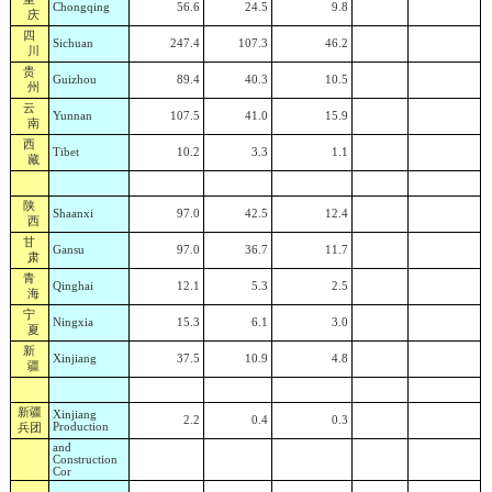
Chongqing
56.6
24.5
9.8
庆
四
Sichuan
247.4
107.3
46.2
川
贵
Guizhou
89.4
40.3
10.5
州
云
Yunnan
107.5
41.0
15.9
南
西
Tibet
10.2
3.3
1.1
藏
陕
Shaanxi
97.0
42.5
12.4
西
甘
Gansu
97.0
36.7
11.7
肃
青
Qinghai
12.1
5.3
2.5
海
宁
Ningxia
15.3
6.1
3.0
夏
新
Xinjiang
37.5
10.9
4.8
疆
新疆
Xinjiang
2.2
0.4
0.3
兵团
Production
and
Construction
Cor