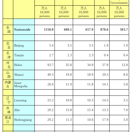
Government
万人
万人
万人
万人
万人
10,000
10,000
10,000
10,000
10,000
persons
persons
persons
persons
persons
全
Nationwide
1558.8
680.1
657.9
878.6
303.7
国
北
Beijing
5.4
3.5
3.5
1.9
1.9
京
天
Tianjin
2.7
2.3
2.3
0.4
0.4
津
河
Hebei
93.7
35.8
34.9
57.9
12.8
北
山
Shanxi
49.3
19.8
18.9
29.5
8.0
西
内蒙
Inner
26.0
11.9
11.8
14.1
5.8
古
Mongolia
辽
Liaoning
25.2
10.8
10.3
14.5
3.5
宁
吉
Jilin
29.2
15.8
15.4
13.5
7.0
林
黑龙
Heilongjiang
29.2
11.3
10.6
17.9
5.0
江