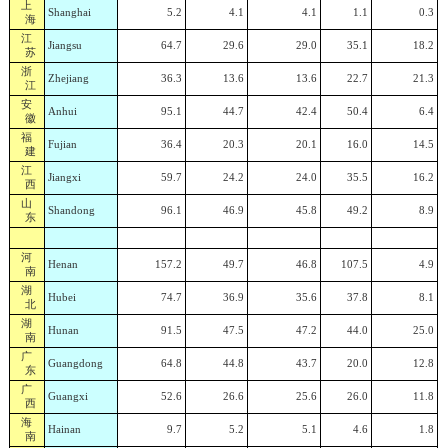
上
Shanghai
5.2
4.1
4.1
1.1
0.3
海
江
Jiangsu
64.7
29.6
29.0
35.1
18.2
苏
浙
Zhejiang
36.3
13.6
13.6
22.7
21.3
江
安
Anhui
95.1
44.7
42.4
50.4
6.4
徽
福
Fujian
36.4
20.3
20.1
16.0
14.5
建
江
Jiangxi
59.7
24.2
24.0
35.5
16.2
西
山
Shandong
96.1
46.9
45.8
49.2
8.9
东
河
Henan
157.2
49.7
46.8
107.5
4.9
南
湖
Hubei
74.7
36.9
35.6
37.8
8.1
北
湖
Hunan
91.5
47.5
47.2
44.0
25.0
南
广
Guangdong
64.8
44.8
43.7
20.0
12.8
东
广
Guangxi
52.6
26.6
25.6
26.0
11.8
西
海
Hainan
9.7
5.2
5.1
4.6
1.8
南