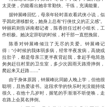
太灵便，仍能看出她非常勤快、干练，充满能量。
据钟展峰回忆，母亲年轻时喜欢看武侠小说，似
乎因此潜移默化，她身上总有“行侠仗义的正义感”。
钟丽莉则告诉南都记者，陈香担任过村小组长，工
作积极。她决定辞职的时候，村干部一直想挽留。
陈香对钟展峰倾注了无尽的关爱。钟展峰记
得：“小时候的我体弱多病，经常半夜发病，高烧或
拉肚子，都是母亲三更半夜背起我，拿起手电筒急
匆匆赶往村里的卫生室，多少次因雨天路滑摔倒，
爬起来又赶路……”
由于身体原因，钟展峰比同龄人晚上学，但他很
聪明，且热爱读书。这段求学的快乐时光没能持续
很久，在他十几岁时，握笔的手渐渐不听使唤，走
在路上会莫名摔倒。