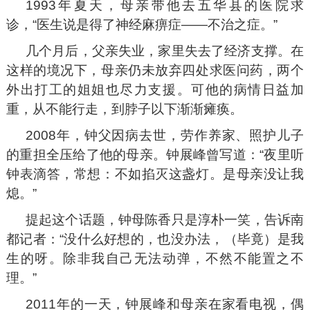
1993年夏天，母亲带他去五华县的医院求
诊，“医生说是得了神经麻痹症——不治之症。”
几个月后，父亲失业，家里失去了经济支撑。在
这样的境况下，母亲仍未放弃四处求医问药，两个
外出打工的姐姐也尽力支援。可他的病情日益加
重，从不能行走，到脖子以下渐渐瘫痪。
2008年，钟父因病去世，劳作养家、照护儿子
的重担全压给了他的母亲。钟展峰曾写道：“夜里听
钟表滴答，常想：不如掐灭这盏灯。是母亲没让我
熄。”
提起这个话题，钟母陈香只是淳朴一笑，告诉南
都记者：“没什么好想的，也没办法，（毕竟）是我
生的呀。除非我自己无法动弹，不然不能置之不
理。”
2011年的一天，钟展峰和母亲在家看电视，偶