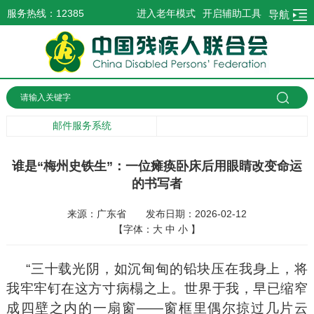
服务热线：12385
进入老年模式
开启辅助工具
导航
邮件服务系统
谁是“梅州史铁生”：一位瘫痪卧床后用眼睛改变命运
的书写者
来源：广东省
发布日期：2026-02-12
【字体：
大
中
小
】
“三十载光阴，如沉甸甸的铅块压在我身上，将
我牢牢钉在这方寸病榻之上。世界于我，早已缩窄
成四壁之内的一扇窗——窗框里偶尔掠过几片云