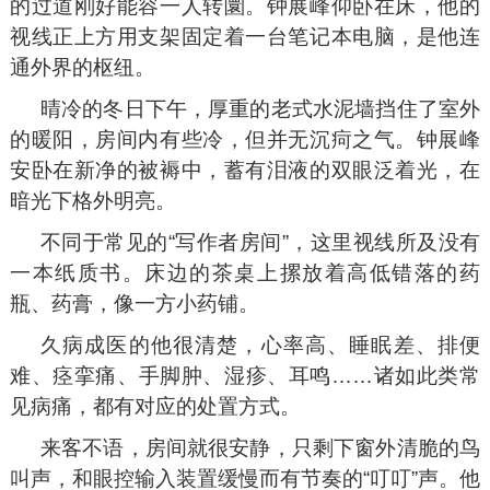
的过道刚好能容一人转圜。钟展峰仰卧在床，他的
视线正上方用支架固定着一台笔记本电脑，是他连
通外界的枢纽。
晴冷的冬日下午，厚重的老式水泥墙挡住了室外
的暖阳，房间内有些冷，但并无沉疴之气。钟展峰
安卧在新净的被褥中，蓄有泪液的双眼泛着光，在
暗光下格外明亮。
不同于常见的“写作者房间”，这里视线所及没有
一本纸质书。床边的茶桌上摞放着高低错落的药
瓶、药膏，像一方小药铺。
久病成医的他很清楚，心率高、睡眠差、排便
难、痉挛痛、手脚肿、湿疹、耳鸣……诸如此类常
见病痛，都有对应的处置方式。
来客不语，房间就很安静，只剩下窗外清脆的鸟
叫声，和眼控输入装置缓慢而有节奏的“叮叮”声。他