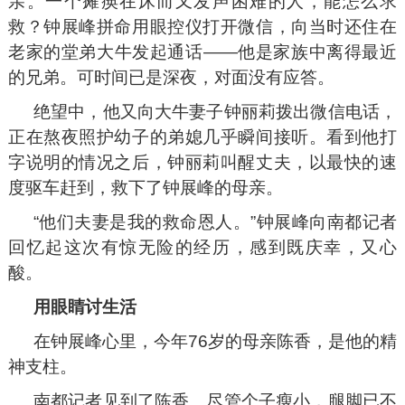
亲。一个瘫痪在床而又发声困难的人，能怎么求
救？钟展峰拼命用眼控仪打开微信，向当时还住在
老家的堂弟大牛发起通话——他是家族中离得最近
的兄弟。可时间已是深夜，对面没有应答。
绝望中，他又向大牛妻子钟丽莉拨出微信电话，
正在熬夜照护幼子的弟媳几乎瞬间接听。看到他打
字说明的情况之后，钟丽莉叫醒丈夫，以最快的速
度驱车赶到，救下了钟展峰的母亲。
“他们夫妻是我的救命恩人。”钟展峰向南都记者
回忆起这次有惊无险的经历，感到既庆幸，又心
酸。
用眼睛讨生活
在钟展峰心里，今年76岁的母亲陈香，是他的精
神支柱。
南都记者见到了陈香。尽管个子瘦小，腿脚已不