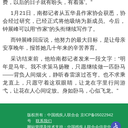
费，以后的日子就有盼头，有着落’。”
1月21日，南都记者从五华县作家协会获悉，协
会经过研究，已经正式将他吸纳为新成员。今后，
钟展峰可以用“作家”的头衔继续写作了。
而钟展峰回应说，他努力的最大目标，是让母亲
安享晚年，报答她几十年来的辛苦养育。
采访结束前，他给南都记者发来一段文字：“明
年是马年。我不求策马扬鞭，只愿继续做一匹卧马
——背负人间烟火，静听春雷滚过苍穹。也不求乘
龙直上，只愿守着这双眼睛，让龙在字里行间游
弋，让花在人心间绽放。身如卧马，心似飞龙。”
版权所有：中国残疾人联合会 京ICP备05022942
号
联系我们
网站管理及技术支持：中国残疾人联合会信息中心