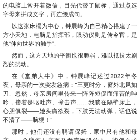
的电脑上常开着微信，目光代替了鼠标，通过点选
字母来拼成文字，再连缀成句。
以这张床榻为中心，钟展峰为自己精心搭建了一
方小天地，电脑是指挥部，眼动仪则是传令官，是
他“伸向世界的触手”。
然而，这方天地的平衡也很脆弱，难以抵抗太剧
烈的扰动。
在《堂弟大牛》中，钟展峰记述过2022年冬
夜，母亲的一次突发急病：“三更时分，窗外北风如
刀。忽然，母亲房间里传来一阵阵短促而痛苦的呻
吟，接着是呕吐声、撞击声……我躺在隔壁床上，
心胆俱裂——她头痛欲裂，下肢无法动弹，话也说
不清了——脑梗！”
那时，他们还没有聘请保姆，家中只有他和母