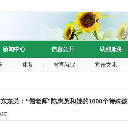
新闻中心
信息公开
助残服务
设
康复
教育就业
宣传文化
东东莞：“倔老师”陈惠英和她的1000个特殊
残联