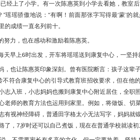
，已经上了小学。有一次陈惠英到小学去看她，教室后
”瑶瑶骄傲地说：“有啊！前面那张字写得最‘蒙’的就
里的成绩一直名列前十。
的努力，也在感动和激励着陈惠英。
每天早上6时出发，开车将瑶瑶送到康复中心，一坚持
妈，也让陈惠英印象深刻。曾有医院断言：孩子这辈
龄不符合康复中心的引导式教育班招收要求，但在他
小志入班，小志妈妈也搬到康复中心附近居住，全职
心老师的教育方法也运用到家里。例如，将做饭、切
志有视神经障碍，普通田字格太小无法写字，妈妈就
路了，7岁时还可以自己煮饭，现在在普通学校就读初
来说，不需要家长有多高的文化，但一定要执着、坚持！