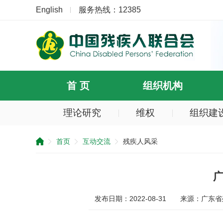
English
服务热线：12385
首 页
组织机构
理论研究
维权
组织建
提
示：
首页
互动交流
残疾人风采
您
已
跳
过
广
导
航
发布日期：2022-08-31
来源：广东省
区