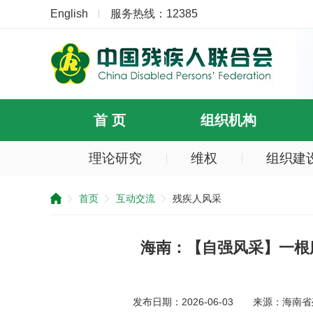
English
服务热线：12385
首 页
组织机构
理论研究
维权
组织建
提
示：
首页
互动交流
残疾人风采
您
已
跳
过
海南：【自强风采】一根腊
导
航
区
发布日期：2026-06-03
来源：海南省