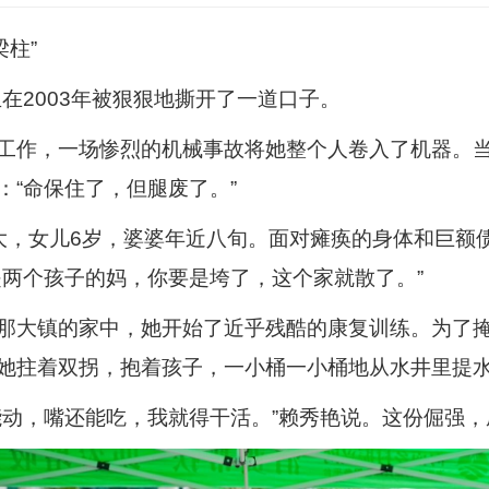
梁柱”
生在2003年被狠狠地撕开了一道口子。
工作，一场惨烈的机械事故将她整个人卷入了机器。当
：“命保住了，但腿废了。”
大，女儿6岁，婆婆年近八旬。面对瘫痪的身体和巨额
是两个孩子的妈，你要是垮了，这个家就散了。”
那大镇的家中，她开始了近乎残酷的康复训练。为了
她拄着双拐，抱着孩子，一小桶一小桶地从水井里提
能动，嘴还能吃，我就得干活。”赖秀艳说。这份倔强