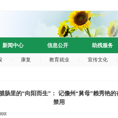
新闻中心
信息公开
助残服务
设
康复
教育就业
宣传文化
肠里的“向阳而生”： 记儋州“舅母”赖秀艳的
禁用
残联