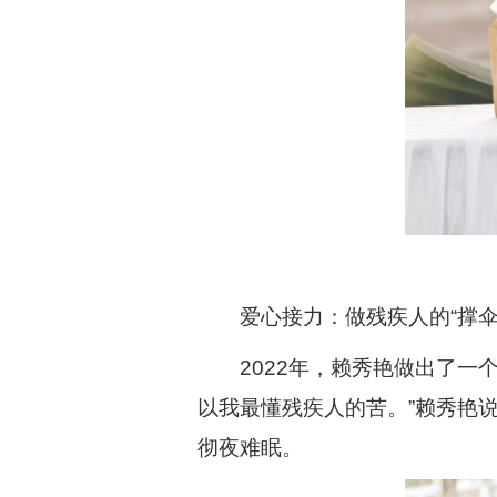
爱心接力：做残疾人的“撑伞
2022年，赖秀艳做出了
以我最懂残疾人的苦。”赖秀艳
彻夜难眠。