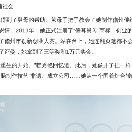
哺社会
秀艳得到了舅母的帮助。舅母手把手教会了她制作儋州传
情，2019年，她正式注册了“儋耳舅母”商标。创业的
了儋州市创新创业大赛。站在台上，她连翻页笔都不
了评委，她拿到了三等奖和1万元奖金。
我重生的开始。”赖秀艳回忆道。此后，她像开了挂一样
腊肠制作技艺”非遗、成立公司……她从一个围着灶台