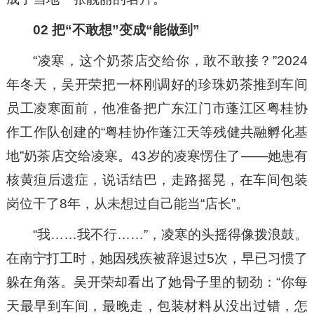
02 把“不敢想”变成“能做到”
“凌寒，这个奶茶店交给你，敢不敢接？”2024
年冬天，吴开荣把一杯刚调好的珍珠奶茶推到车间
员工凌寒面前，他准备把广东江门市蓬江区粤桂协
作工作队创建的“粤桂协作蓬江天等残健共融孵化基
地”奶茶店交给凌寒。43岁的凌寒愣住了——她患有
核黄疸后遗症，说话结巴，走路摇晃，在车间包装
岗位干了8年，从未想过自己能当“店长”。
“我……我不行……”，凌寒的头摇得像拨浪鼓。
在南宁打工时，她因残疾被辞退过5次，早已习惯了
躲在角落。吴开荣却看出了她骨子里的韧劲：“你每
天最早到车间，最晚走，包装材料从没出过错，怎