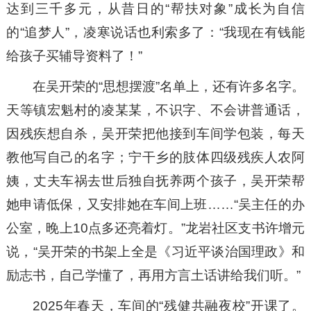
达到三千多元，从昔日的“帮扶对象”成长为自信
的“追梦人”，凌寒说话也利索多了：“我现在有钱能
给孩子买辅导资料了！”
在吴开荣的“思想摆渡”名单上，还有许多名字。
天等镇宏魁村的凌某某，不识字、不会讲普通话，
因残疾想自杀，吴开荣把他接到车间学包装，每天
教他写自己的名字；宁干乡的肢体四级残疾人农阿
姨，丈夫车祸去世后独自抚养两个孩子，吴开荣帮
她申请低保，又安排她在车间上班……“吴主任的办
公室，晚上10点多还亮着灯。”龙岩社区支书许增元
说，“吴开荣的书架上全是《习近平谈治国理政》和
励志书，自己学懂了，再用方言土话讲给我们听。”
2025年春天，车间的“残健共融夜校”开课了。