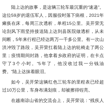
陆上达的故事，是这辆三轮车最沉重的“速递”。
这位59岁的退伍军人，因服役时落下病根，2021年
瘫痪在床，每周三次透析，单程15公里。吴开荣无
论刮风下雨坚持接送陆上达到县医院做透析，从未
间断，5年来行程已经达两万一千多公里。有一次山
洪冲毁了路段，吴开荣扛着陆上达的轮椅走了两公
里；疫情期间封路，他拿着乡政府的证明，在卡点
守了3个小时。“5年了，他没收过我一分钱油
费。”陆上达抹着眼泪。
如今，吴开荣这辆红色三轮车的里程表已经超
过10万公里，车身布满划痕，却被擦得锃亮。
在越南谅山省的交流会上，吴开荣说：“残疾人