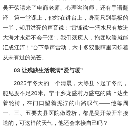
吴开荣请来了电商老师、心理咨询师，还有手语翻
译。第一堂课上，他站在讲台上，身高只到黑板的
一半，却用洪亮的声音说：“雷锋说‘一滴水只有放进
大海才永远不会干涸’，我们残疾人，抱团取暖就能
汇成江河！”台下掌声雷动，六十多双眼睛里闪烁着
从未有过的光芒。
03 让残缺生活装满“爱与暖”
2025年冬天的一个清晨，天等县下起了冬雨，
能见度不足20米。宁干乡龙盛村万盛屯的陆上达坐
着轮椅，在门口望着泥泞的山路叹气——他每周
一、三、五要去县医院做透析，都是吴开荣开车接
送的，可这样的天气，他还会来接自己吗？