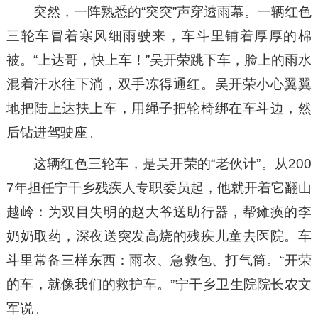
突然，一阵熟悉的“突突”声穿透雨幕。一辆红色
三轮车冒着寒风细雨驶来，车斗里铺着厚厚的棉
被。“上达哥，快上车！”吴开荣跳下车，脸上的雨水
混着汗水往下淌，双手冻得通红。吴开荣小心翼翼
地把陆上达扶上车，用绳子把轮椅绑在车斗边，然
后钻进驾驶座。
这辆红色三轮车，是吴开荣的“老伙计”。从200
7年担任宁干乡残疾人专职委员起，他就开着它翻山
越岭：为双目失明的赵大爷送助行器，帮瘫痪的李
奶奶取药，深夜送突发高烧的残疾儿童去医院。车
斗里常备三样东西：雨衣、急救包、打气筒。“开荣
的车，就像我们的救护车。”宁干乡卫生院院长农文
军说。