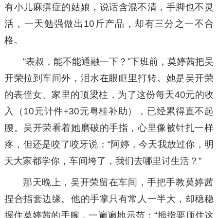
有小儿麻痹症的姑娘，说话含混不清，手脚也不灵
活，一天勉强做出10斤产品，却有三分之一不合
格。
“表叔，能不能通融一下？”下班前，莫婷茜把吴
开荣拉到车间外，泪水在眼眶里打转。她是吴开荣
的表侄女、家里的顶梁柱，为了这份每天40元的收
入（10元计件+30元粤桂补助），已经累得直不起
腰。吴开荣看着她磨破的手指，心里像被针扎一样
疼，但还是咬了咬牙说：“阿婷，今天我放过你，明
天大家都学你，车间垮了，我们去哪里讨生活？”
那天晚上，吴开荣留在车间，手把手教莫婷茜
捏合指套边缘。他的手掌只有常人一半大，却稳稳
握住莫婷茜的手腕，一遍遍地示范：“拇指要顶住这