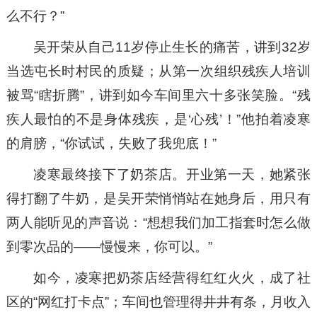
么不行？”
吴开荣从自己11岁停止生长的痛苦，讲到32岁
当选屯长时村民的质疑；从第一次组织残疾人培训
被骂“瞎折腾”，讲到如今车间里六十多张笑脸。“残
疾人最怕的不是身体残疾，是‘心残’！”他拍着凌寒
的肩膀，“你试试，失败了我兜底！”
凌寒最终接下了奶茶店。开业第一天，她紧张
得打翻了牛奶，是吴开荣悄悄站在她身后，用只有
两人能听见的声音说：“想想我们加工指套时怎么做
到零次品的——慢慢来，你可以。”
如今，凌寒把奶茶店经营得红红火火，成了社
区的“网红打卡点”；车间也管理得井井有条，月收入