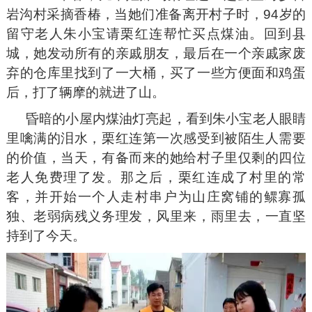
岩沟村采摘香椿，当她们准备离开村子时，94岁的
留守老人朱小宝请栗红连帮忙买点煤油。回到县
城，她发动所有的亲戚朋友，最后在一个亲戚家废
弃的仓库里找到了一大桶，买了一些方便面和鸡蛋
后，打了辆摩的就进了山。
昏暗的小屋内煤油灯亮起，看到朱小宝老人眼睛
里噙满的泪水，栗红连第一次感受到被陌生人需要
的价值，当天，有备而来的她给村子里仅剩的四位
老人免费理了发。那之后，栗红连成了村里的常
客，并开始一个人走村串户为山庄窝铺的鳏寡孤
独、老弱病残义务理发，风里来，雨里去，一直坚
持到了今天。