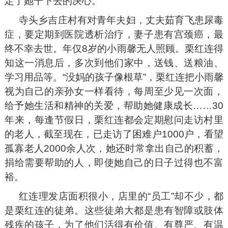
定了她干下去的决心。
寺头乡吉庄村有对青年夫妇，丈夫茹育飞患尿毒
症，要定期到医院透析治疗，妻子患有宫颈癌，最
终不幸去世。年仅8岁的小雨馨无人照顾。栗红连得
知这一消息后，多次到他们家中，送钱、送粮油、
学习用品等。“没妈的孩子像根草”，栗红连把小雨馨
视为自己的亲孙女一样看待，每周至少见一次面，
给予她生活和精神的关爱，帮助她健康成长……30
年来，每逢节假日，栗红连都会定期慰问走访村里
的老人，截至现在，已走访了困难户1000户，看望
孤寡老人2000余人次，她还时常拿出自己的积蓄，
捐给需要帮助的人，即使她自己的日子过得也不富
裕。
红连理发店面积很小，店里的“员工”却不少，都
是栗红连的徒弟。这些徒弟大都是患有智障或肢体
残疾的孩子，为了他们活得有价值、有尊严、有温