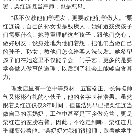
暖，栗红连既当严师，也是慈母。
“我不仅教他们学理发，更要教他们学做人。”栗
红连说，自己的孙女也是残疾人，她知道残疾孩子
们需要什么。她尊重理解这些孩子，跟他们交心，
做好朋友，设身处地为他们着想，把他们当做自己
的孙子、孙女，教他们怎么给客人洗头发。她希望
孩子们在她这里不仅能学会一门手艺，更多的是要
学会做人做事的道理，以后到了社会上能够自食其
力。
理发店里有一位中等身材、五官端正、长得挺帅
气又彬彬有礼的小伙子，他的名字叫崔浩男。虽然
跟着栗红连仅仅3年时间，但崔浩男早已把栗红连当
做自己的亲奶奶，工作中甚至是下乡做公益，更是
栗红连的左膀右臂。因此，不论走到哪，栗红连几
乎都要带着他。“栗奶奶对我们很照顾，跟着她学手