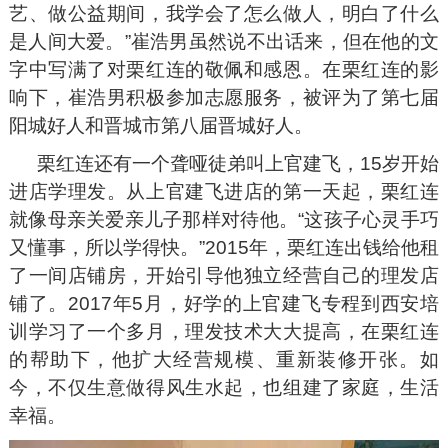
艺、做公益期间，我学会了怎么做人，明白了什么
是人间大爱。”崔浩男虽然说不出话来，但在他的文
字中写满了对栗红连的敬佩和感恩。在栗红连的影
响下，崔浩男积极参加志愿服务，被评为了第七届
阳城好人和晋城市第八届晋城好人。
栗红连还有一个聋哑徒弟叫上官建飞，15岁开始
进店学理发。从上官建飞进店的第一天起，栗红连
就像母亲关爱亲儿子那样对待他。“这孩子心灵手巧
又懂事，所以学得快。”2015年，栗红连出钱给他租
了一间店铺房，开始引导他独立经营自己的理发店
铺了。2017年5月，好学的上官建飞专程到西安培
训学习了一个多月，理发技术大大提高，在栗红连
的帮助下，他扩大经营规模、重新装修开张。如
今，不仅生意做得风生水起，也组建了家庭，生活
幸福。