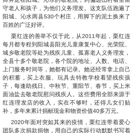
守老人和孩子，为他们义务理发。这支队伍跑遍了
阳城、沁水两县530个村庄，用脚下的泥土换来了
百姓的广泛好评。
栗红连的善举不仅于此，从2011年起，栗红连
每月都专程到阳城县阳光儿童康复中心、光荣院、
城乡敬老院等处为残疾儿童、孤寡老人义务理发，
全县十多个敬老院，各个院的地址、人数、电话、
上门服务时间等，她都有记录。她还经常拿上自己
的积蓄，买上衣服、玩具去特教学校看望残疾孩
子，每逢助残日、中秋节、重阳节、春节，买上米
面油盐去敬老院慰问残疾人。这些费用全部来源于
红连理发店的收入，实在不够时，还得儿女们贴
补，多年来累计捐献现金和物资价值40多万元。
2020年面对突如其来的疫情，栗红连带着爱心
团队多次捐款捐物，用自己的实际行动默默书写着