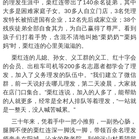
的理发生涯中，栗红连带出了140余名徒弟，其中
大多是困难家庭子女。30多人自立门店，3名凭理
发特长被招进国有企业，12名先后成家立业；38个
残疾徒弟全部自食其力，为自己赢得了尊严。看到
孩子们打着手势，含混不清地叫她“栗奶奶”“栗妈
妈”时，栗红连的心里美滋滋的。
栗红连的儿媳、孙女、义工群的义工、红十字会
的会员、出租车司机等200多名志愿者都学会了理
发，加入了义务理发的队伍中。“我们建立了微信
群，前一天说好去哪儿理发，第二天凌晨，大家就
在店门口集合。”栗红连说，加入的人多了，能帮助
的人就更多，经常是全村人排队等着理发，“一站就
是一整天，没人喊苦喊累。”
三十年来，凭着手中一把小推剪，一副热心肠，
腿脚不便的栗红连深一脚浅一脚，带领百余名理发
师奔走在阳城、沁水的敬老院，到偏远山村看望留