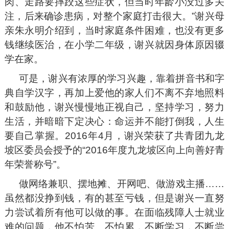
肉、走路要摔跤这些症状，但当时年龄小没过多关
注，后来确诊患病，对整个家庭打击很大。”谢兴母
亲朱永明介绍到，当时家庭条件困难，也没有更多
钱继续医治，在小学二年级，谢兴就因身体原因辍
学在家。
可是，谢兴有浓厚的学习兴趣，靠着拼音书和字
典自学汉字，再加上爱他的家人们不离不弃地照料
和鼓励他，谢兴慢慢地正视自己，坚持学习，努力
生活，并暗暗下定决心：命运并不能打倒我，人生
要自己掌握。2016年4月，谢兴荣获了共青团九龙
坡区委员会授予的“2016年度九龙坡区向上向善好青
年荣誉称号”。
做网络兼职、摆地摊、开网吧、做游戏主播……
虽然都没挣到钱，有的甚至亏钱，但是谢兴一直努
力尝试着所有他可以做的事。在面临残障人士就业
难的问题，他不怕苦、不怕累，不断学习，不断尝