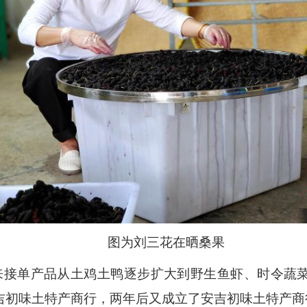
图为刘三花在晒桑果
来接单产品从土鸡土鸭逐步扩大到野生鱼虾、时令蔬菜
了安吉初味土特产商行，两年后又成立了安吉初味土特产