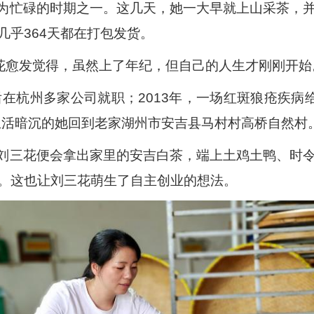
为忙碌的时期之一。这几天，她一大早就上山采茶，
几乎364天都在打包发货。
三花愈发觉得，虽然上了年纪，但自己的人生才刚刚开始
后在杭州多家公司就职；2013年，一场红斑狼疮疾病
觉生活暗沉的她回到老家湖州市安吉县马村村高桥自然村
刘三花便会拿出家里的安吉白茶，端上土鸡土鸭、时
。这也让刘三花萌生了自主创业的想法。