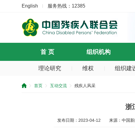
English
服务热线：12385
首 页
组织机构
理论研究
维权
组织建
提
示：
首页
互动交流
残疾人风采
您
已
跳
过
浙
导
航
发布日期：2023-04-12
来源：中国新
区