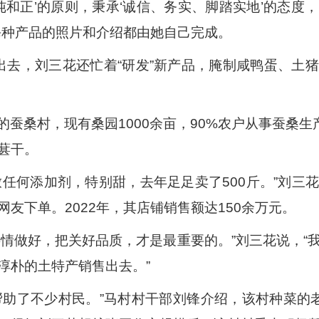
纯和正’的原则，秉承‘诚信、务实、脚踏实地’的态
每种产品的照片和介绍都由她自己完成。
”出去，刘三花还忙着“研发”新产品，腌制咸鸭蛋、土
蚕桑村，现有桑园1000余亩，90%农户从事蚕桑生
葚干。
放任何添加剂，特别甜，去年足足卖了500斤。”刘三
友下单。2022年，其店铺销售额达150余万元。
事情做好，把关好品质，才是最重要的。”刘三花说，“
淳朴的土特产销售出去。”
帮助了不少村民。”马村村干部刘锋介绍，该村种菜的