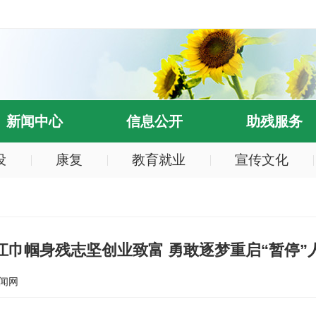
新闻中心
信息公开
助残服务
设
康复
教育就业
宣传文化
江巾帼身残志坚创业致富 勇敢逐梦重启“暂停”
闻网