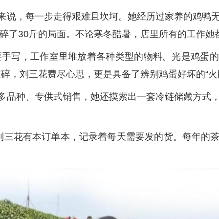
来说，每一步走得艰难且坎坷。她经历过家养的鸡鸭
题碎了30斤的局面。不论寒冬酷暑，店里所有的工作她
要手写，工作室里堆放着各种类型的物料。光是鸡蛋
破碎，刘三花费尽心思，更是具备了辨别鸡蛋好坏的“火
多品种、专供式销售，她还摸索出一套冷链储藏方式
”刘三花有本订单本，记录着每天需要发的货。每年的