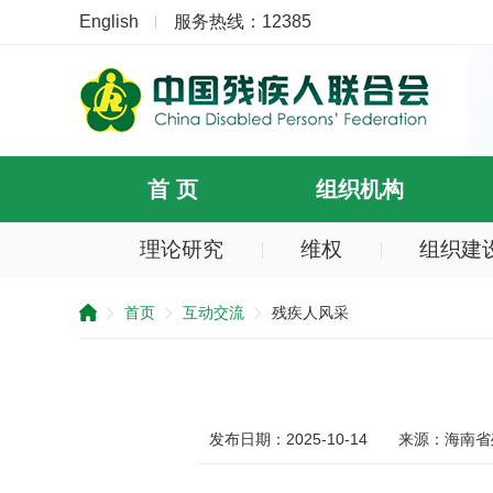
English
服务热线：12385
首 页
组织机构
理论研究
维权
组织建
提
示：
首页
互动交流
残疾人风采
您
已
跳
过
导
航
发布日期：2025-10-14
来源：海南省
区