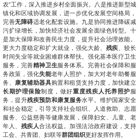
农”工作，深入推进乡村全面振兴。八是推进新型城
镇化和区域协调发展，进一步优化发展空间格局，
完善
无障碍
适老化配套设施。九是协同推进降碳减
污扩绿增长，加快经济社会发展全面绿色转型。十
是加大保障和改善民生力度，提升社会治理效能。
更大力度稳定和扩大就业，强化大龄、
残疾
、较长
时间失业等就业困难群体帮扶。强化基本医疗卫生
服务，完善
精神卫生
服务体系。完善社会保障和服
务政策，强化
失能
老年人照护，加大对老年助餐服
务、
康复辅助器具
购置和租赁支持力度，加快建立
长期护理保险
制度，做好
重度残疾人托养照护
服
务，提升
残疾预防和康复服务
水平。维护国家安全
和社会稳定，引导支持社会组织、人道救助、志愿
服务、公益慈善等健康发展，保障妇女、儿童、老
年人、
残疾人
合法权益。加强法治政府建设，支持
工会、共青团、妇联等
群团组织
更好发挥作用。