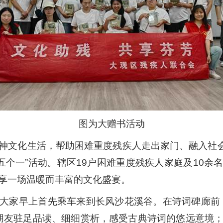
图为大赠书活动
神文化生活，帮助困难重度残疾人走出家门、融入社会
“五个一”活动。辖区19户困难重度残疾人家庭及10
享一场温暖而丰富的文化盛宴。
大家早上首先乘车来到长风沙花溪谷。在诗词碑廊前
人朋友驻足品读、细细赏析，感受古典诗词的悠远意境