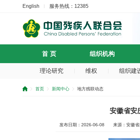
English
服务热线：12385
首 页
组织机构
理论研究
维权
组织建
提
示：
首页
新闻中心
地方残联动态
您
已
跳
过
安徽省安
导
航
发布日期：2026-06-08
来源：安徽省
区