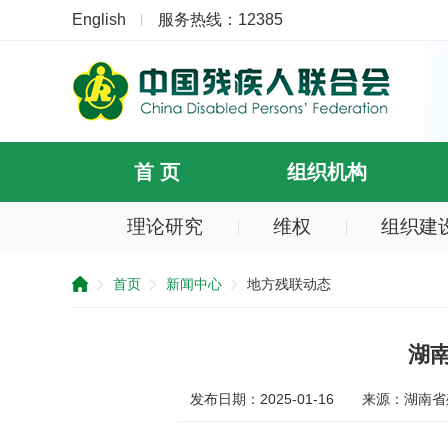
English
服务热线：12385
首 页
组织机构
理论研究
维权
组织建
提
示：
首页
新闻中心
地方残联动态
您
已
跳
过
湖
导
航
发布日期：2025-01-16
来源：湖南省
区