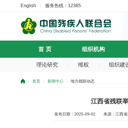
English
服务热线：12385
首 页
组织机构
理论研究
维权
组织建
提
示：
首页
新闻中心
地方残联动态
您
已
跳
过
江西省残联举
导
航
发布日期：2025-09-02
来源：江西省
区