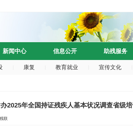
新闻中心
信息公开
助残服务
设
康复
教育就业
宣传文化
办2025年全国持证残疾人基本状况调查省级
残联