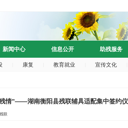
新闻中心
信息公开
助残服务
设
康复
教育就业
宣传文化
助残情”——湖南衡阳县残联辅具适配集中签约
残联