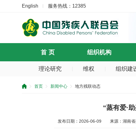
English
服务热线：12385
首 页
组织机构
理论研究
维权
组织建
提
示：
首页
新闻中心
地方残联动态
您
已
跳
过
“蒸有爱·
导
航
发布日期：2026-06-09
来源：湖南省
区