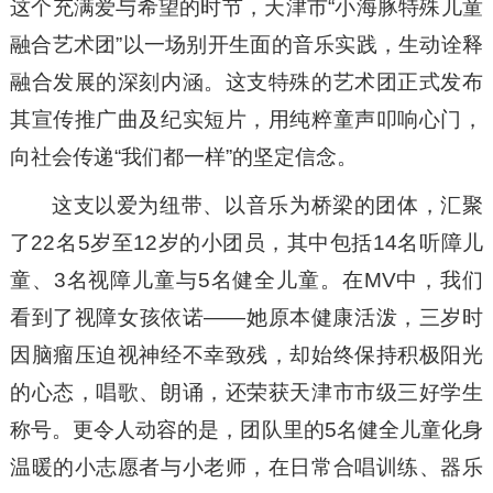
这个充满爱与希望的时节，天津市“小海豚特殊儿童
融合艺术团”以一场别开生面的音乐实践，生动诠释
融合发展的深刻内涵。这支特殊的艺术团正式发布
其宣传推广曲及纪实短片，用纯粹童声叩响心门，
向社会传递“我们都一样”的坚定信念。
这支以爱为纽带、以音乐为桥梁的团体，汇聚
了22名5岁至12岁的小团员，其中包括14名听障儿
童、3名视障儿童与5名健全儿童。在MV中，我们
看到了视障女孩依诺——她原本健康活泼，三岁时
因脑瘤压迫视神经不幸致残，却始终保持积极阳光
的心态，唱歌、朗诵，还荣获天津市市级三好学生
称号。更令人动容的是，团队里的5名健全儿童化身
温暖的小志愿者与小老师，在日常合唱训练、器乐