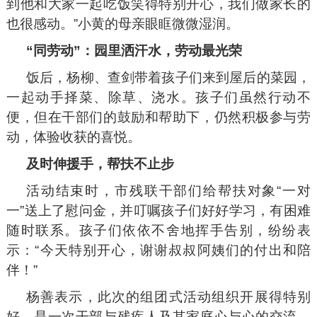
到他和大家一起吃饭笑得特别开心，我们做家长的
也很感动。”小黄的母亲眼眶微微湿润。
“同劳动”：园里洒汗水，劳动最光荣
饭后，杨柳、查剑带着孩子们来到屋后的菜园，
一起动手择菜、除草、浇水。孩子们虽然行动不
便，但在干部们的鼓励和帮助下，仍然积极参与劳
动，体验收获的喜悦。
及时伸援手，帮扶不止步
活动结束时，市残联干部们给帮扶对象“一对
一”送上了慰问金，并叮嘱孩子们好好学习，有困难
随时联系。孩子们依依不舍地挥手告别，纷纷表
示：“今天特别开心，谢谢叔叔阿姨们的付出和陪
伴！”
杨善表示，此次的组团式活动组织开展得特别
好，是一次干部与残疾人及其家庭心与心的交流。