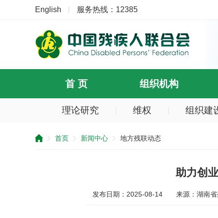
English
服务热线：12385
首 页
组织机构
理论研究
维权
组织建
提
示：
首页
新闻中心
地方残联动态
您
已
跳
过
助力创业
导
航
发布日期：2025-08-14
来源：湖南省
区