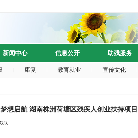
新闻中心
信息公开
助残服务
设
康复
教育就业
宣传文化
梦想启航 湖南株洲荷塘区残疾人创业扶持项
残联