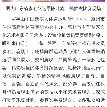
图为广东省参赛队选手陈叶鑫、孙振杰比赛现场
赛事由中国残疾人体育运动管理中心、惠州市
仲恺高新区体育舞蹈协会主办，惠州市君艺塑家文
化艺术有限公司承办，设置轮椅舞蹈竞赛组别4项，
吸引来自辽宁、上海、陕西、广东等4个省市运动员
参赛。赛场上，轮椅舞蹈运动员与健全人体育舞蹈
选手同台展示、交相辉映，共同呈现了一场多元包
容、精彩纷呈的体育舞蹈盛会。轮椅舞蹈运动员们
以优美的舞姿、昂扬的精神风貌展现了自尊、自
信、自强、自立的时代风采。部分选手虽仅训练数
月但仍展现出优异的竞技水平和艺术表现力，深深
打动了现场裁判、参赛选手及观众。众多观众和运