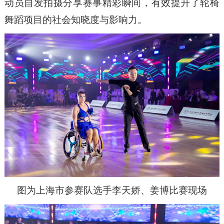
动员自发拍摄分享赛事精彩瞬间，有效提升了轮椅
舞蹈项目的社会知晓度与影响力。
图为上海市参赛队选手李天娇、姜博比赛现场