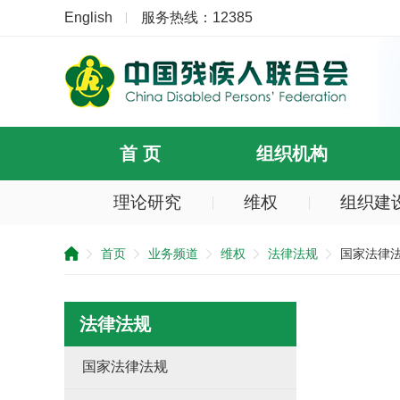
English
服务热线：12385
首 页
组织机构
理论研究
维权
组织建
提
示：
首页
业务频道
维权
法律法规
国家法律
您
已
跳
过
法律法规
导
航
区
国家法律法规