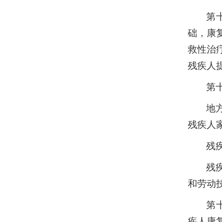
第
础，康
救性治
残疾人
第
地
残疾人
残
残
和劳动
第
疾人康