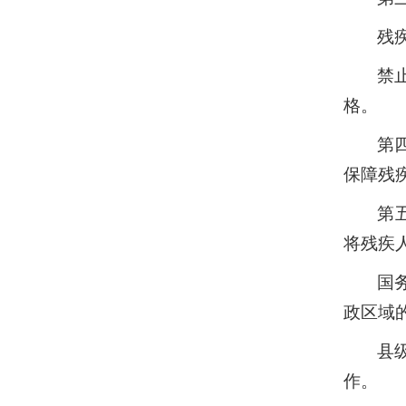
残
禁
格。
第
保障残
第
将残疾
国
政区域
县
作。