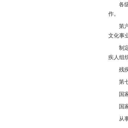
各
作。
第
文化事
制
疾人组
残
第
国
国
从