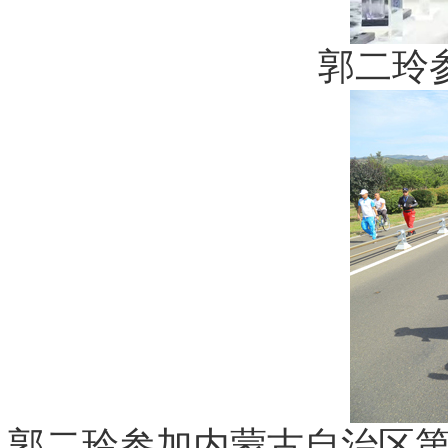
郭二玲
郭二玲参加内蒙古自治区