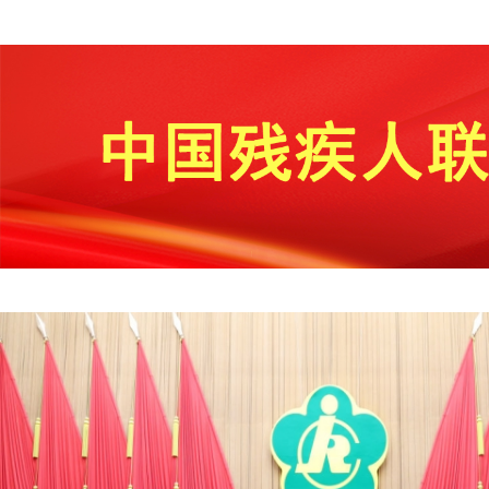
提
示：
您
已
跳
过
导
航
区