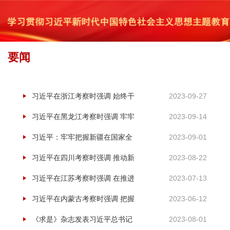
要闻
首页
专题专栏
最新专题
2023年
学习贯彻习近平新时代中国特色
»
»
»
»
社会主义思想主题教育
» 要闻
习近平在浙江考察时强调 始终干
2023-09-27
在实处走在前列勇立潮头 奋力谱
习近平在黑龙江考察时强调 牢牢
2023-09-14
写中国式现代化浙江新篇章
把握在国家发展大局中的战略定
习近平：牢牢把握新疆在国家全
2023-09-01
位 奋力开创黑龙江高质量发展新
局中的战略定位 在中国式现代化
习近平在四川考察时强调 推动新
2023-08-22
局面
进程中更好建设美丽新疆
时代治蜀兴川再上新台阶 奋力谱
习近平在江苏考察时强调 在推进
2023-07-13
写中国式现代化四川新篇章
中国式现代化中走在前做示范 谱
习近平在内蒙古考察时强调 把握
2023-06-12
写“强富美高”新江苏现代化建设
战略定位坚持绿色发展 奋力书写
《求是》杂志发表习近平总书记
2023-08-01