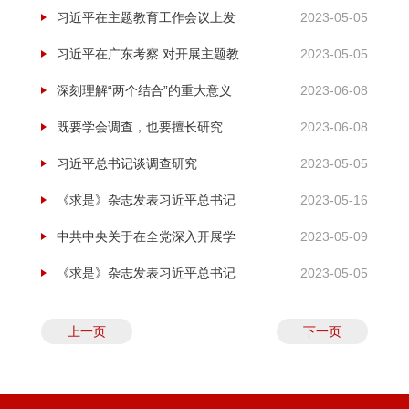
新篇章
中国式现代化内蒙古新篇章
重要文章《加强基础研究 实现高
习近平在主题教育工作会议上发
2023-05-05
水平科技自立自强》
表重要讲话
习近平在广东考察 对开展主题教
2023-05-05
育提出要求
深刻理解“两个结合”的重大意义
2023-06-08
——论学习贯彻习近平总书记在
既要学会调查，也要擅长研究
2023-06-08
文化传承发展座谈会上重要讲话
（人民论坛）
习近平总书记谈调查研究
2023-05-05
《求是》杂志发表习近平总书记
2023-05-16
重要文章《在二十届中央政治局
中共中央关于在全党深入开展学
2023-05-09
第四次集体学习时的讲话》
习贯彻习近平新时代中国特色社
《求是》杂志发表习近平总书记
2023-05-05
会主义思想主题教育的意见
重要文章 在学习贯彻习近平新时
上一页
下一页
代中国特色社会主义思想主题教
育工作会议上的讲话