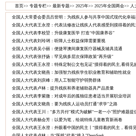
首页
>>
专题专栏
>>
最新专题
>>
2025年
>>
2025年全国两会
>>
人
全国人大常委会委员吕世明：为残疾人参与共享中国式现代化幸福
全国人大代表王永澄：代表法修改让残疾人代表感受到摸得着的民
全国人大代表李校堃：升级康复医学 打造“中国康养谷”
全国人大代表刘玲琍：听障人士权益保障需要重视
全国人大代表吴小丽：便捷琴澳间康复医疗器械及辅具流通
全国人大代表张抒扬：罕见病多层次保障政策“再升级”
全国人大代表王永澄：特殊定制公文包见证“摸得着的民主,看得见
全国人大代表文晓燕：加强智力残疾学生职业教育和辅助性就业
全国人大代表刘庆峰：用人工智能守护弱势群体
全国人大代表卢林：提升残疾和养老辅助器具产品质量
全国人大代表李紫微：对成年后的孤独症患者适当开展职业培训
全国人大代表文晓燕：要为残疾人运动员打通“求学”之路
全国人大代表王川：“多方共付”模式为破解“一老一小”照护难题提
全国人大代表杨会芳：以爱为笔，绘就特殊儿童教育新画卷
全国人大代表王永澄：外眼看中国的民主丨“摸得着的民主，看得
全国人大代表卢林：当“医线”代表“接入”DeepSeek