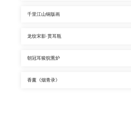
千里江山铜版画
龙纹宋影·贯耳瓶
朝冠耳狻猊熏炉
香薰《烟青录》