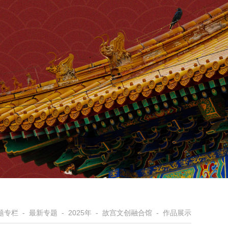
题专栏
-
最新专题
-
2025年
-
故宫文创融合馆
-
作品展示