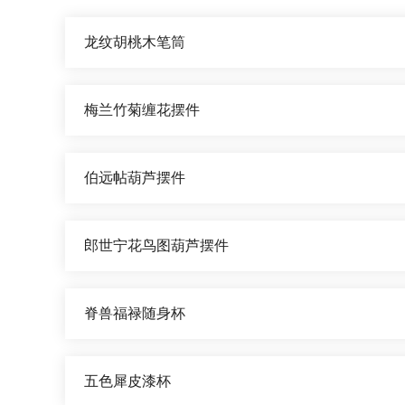
龙纹胡桃木笔筒
梅兰竹菊缠花摆件
伯远帖葫芦摆件
郎世宁花鸟图葫芦摆件
脊兽福禄随身杯
五色犀皮漆杯