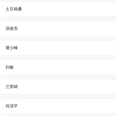
土旦格桑
汤俊杰
潘少峰
刘敏
兰荣斌
何清平