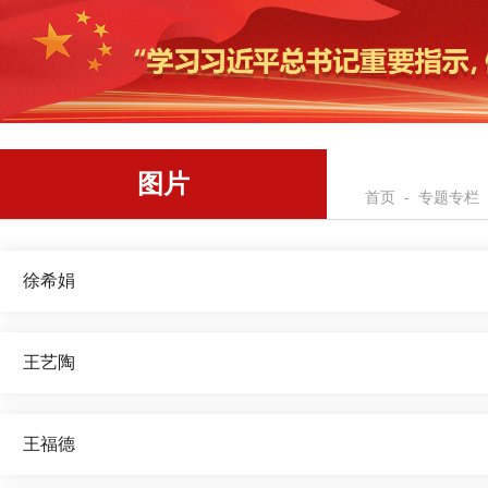
图片
首页
-
专题专栏
徐希娟
王艺陶
王福德