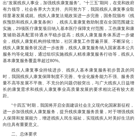
出“发展残疾人事业，加强残疾康复服务”。“十三五”期间，在党和政府
有力领导，社会各界大力支持、共同努力下，我国残疾人康复事业取
得显著发展成就。残疾人康复法规政策进一步完善，国务院颁布《残
疾预防和残疾人康复条例》，残疾儿童康复救助制度在全国范围建立
实施，29项医疗康复项目纳入基本医疗保障支付范围，工伤康复和康
复辅助器具配置待遇水平稳步提高；残疾人康复服务体系进一步健
全，残疾人康复机构持续增加，社区康复工作普遍开展、不断深化；
残疾人康复服务状况进一步改善，残疾人康复服务纳入国家基本公共
服务均等化规划，通过组织实施残疾人精准康复服务行动等，残疾人
基本康复服务覆盖率超过80%。
残疾人康复事业持续进步、残疾人基本康复服务初步普及的同
时，我国残疾人康复保障制度不完善、专业化服务能力不强、服务质
量不高等发展不平衡、不充分的问题仍较突出，与广大残疾人日益增
长的康复需求和残疾人康复事业高质量发展的要求相比还有较大差
距。
“十四五”时期，我国将开启全面建设社会主义现代化国家新征程，
进一步加强残疾人康复服务，提升残疾康复服务质量，对于增强残疾
人保障和发展能力，增进残疾人民生福祉，实现残疾人对美好生活的
向往具有重要意义。
二、总体要求