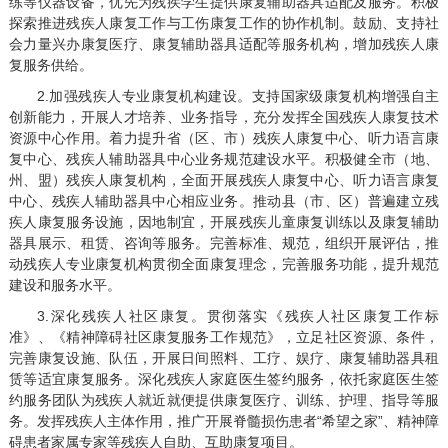
练等仪器设备，优先为残疾学生提供康复辅助器具适配及服务。积极
探索推进残疾人康复工作与工伤康复工作的协作机制。鼓励、支持社
会力量兴办康复医疗、康复辅助器具适配等服务机构，增加残疾人康
复服务供给。
2.加强残疾人专业康复机构建设。支持国家级康复机构增强自主
创新能力，开展人才培养、业务指导，充分发挥全国残疾人康复技术
资源中心作用。着力提升省（区、市）残疾人康复中心、听力语言康
复中心、残疾人辅助器具中心业务规范建设水平。积极健全市（地、
州、盟）残疾人康复机构，全面开展残疾人康复中心、听力语言康复
中心、残疾人辅助器具中心相应业务。推动县（市、区）普遍建立残
疾人康复服务设施，因地制宜，开展残疾儿童康复训练以及康复辅助
器具展示、租赁、咨询等服务。完善标准、规范，组织开展评估，推
动残疾人专业康复机构贯彻全面康复理念，完善服务功能，提升规范
建设和服务水平。
3.深化残疾人社区康复。贯彻落实《残疾人社区康复工作标
准》、《精神障碍社区康复服务工作规范》，立足社区资源、条件，
完善康复设施、队伍，开展日间照料、工疗、娱疗、康复辅助器具租
赁等适宜康复服务。深化残疾人家庭医生签约服务，依托家庭医生签
约服务团队为残疾人就近就便提供康复医疗、训练、护理、指导等服
务。发挥残疾人主体作用，推广开展脊髓损伤患者“希望之家”、精神障
碍患者家属专家等残疾人自助、互助康复项目。