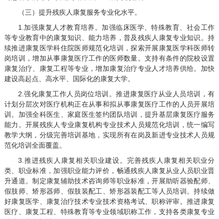
（三）提升残疾人康复服务专业化水平。
1.加强康复人才教育培养。加强临床医学、特殊教育、社会工作
等专业教育中的康复知识、能力培养，普及残疾人康复专业知识。持
续推进康复医学科住院医师规范化培训，探索开展康复医学科医师转
岗培训，增加从事康复医疗工作的医师数量。支持有条件的院校设置
康复治疗、康复工程等专业，增加康复治疗专业人才培养供给。加快
建设高起点、高水平、国际化的康复大学。
2.强化康复工作人员岗位培训。推进康复医疗从业人员培训，有
计划分层次对医疗机构正在从事和拟从事康复医疗工作的人员开展培
训。加强全科医生、家庭医生签约团队培训，提升基层康复医疗服务
能力。开展残疾人专业康复机构专业技术人员规范化培训，统一编写
教学大纲，分级完善培训基地，实现所有在岗及新进专业技术人员规
范化培训全面覆盖。
3.推进残疾人康复相关职业建设。完善残疾人康复相关职业分
类、职业标准，加强职业能力评价，畅通残疾人康复从业人员职业晋
升通道。制定康复辅助技术咨询师等职业标准，开展助听器验配师、
假肢师、矫形器师、假肢装配工、矫形器装配工等人员培训。持续做
好康复医学、康复治疗技术专业技术资格考试、职称评审。推进康复
医疗、康复工程、特殊教育等专业领域职称工作，支持各类康复专业