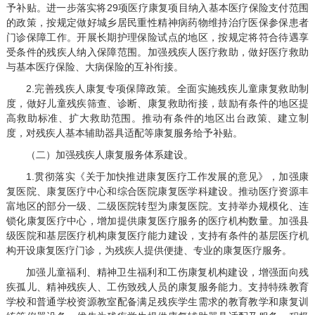
予补贴。进一步落实将29项医疗康复项目纳入基本医疗保险支付范围
的政策，按规定做好城乡居民重性精神病药物维持治疗医保参保患者
门诊保障工作。开展长期护理保险试点的地区，按规定将符合待遇享
受条件的残疾人纳入保障范围。加强残疾人医疗救助，做好医疗救助
与基本医疗保险、大病保险的互补衔接。
2.完善残疾人康复专项保障政策。全面实施残疾儿童康复救助制
度，做好儿童残疾筛查、诊断、康复救助衔接，鼓励有条件的地区提
高救助标准、扩大救助范围。推动有条件的地区出台政策、建立制
度，对残疾人基本辅助器具适配等康复服务给予补贴。
（二）加强残疾人康复服务体系建设。
1.贯彻落实《关于加快推进康复医疗工作发展的意见》，加强康
复医院、康复医疗中心和综合医院康复医学科建设。推动医疗资源丰
富地区的部分一级、二级医院转型为康复医院。支持举办规模化、连
锁化康复医疗中心，增加提供康复医疗服务的医疗机构数量。加强县
级医院和基层医疗机构康复医疗能力建设，支持有条件的基层医疗机
构开设康复医疗门诊，为残疾人提供便捷、专业的康复医疗服务。
加强儿童福利、精神卫生福利和工伤康复机构建设，增强面向残
疾孤儿、精神残疾人、工伤致残人员的康复服务能力。支持特殊教育
学校和普通学校资源教室配备满足残疾学生需求的教育教学和康复训