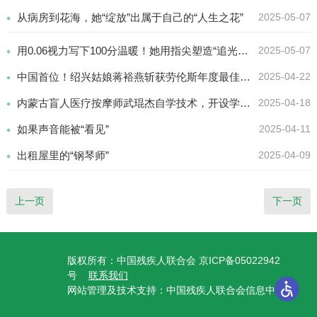
从病房到花海，她“绽放”出属于自己的“人生之花”
2025-05-07
用0.06视力写下100分温暖！她用指尖塑造“追光”故事
2025-05-07
中国首位！绍兴姑娘蒋裕燕斩获劳伦斯年度最佳残疾运动员奖
2025-04-22
内蒙古盲人医疗按摩师武琨杰自学技术，开设学习网站帮视障书友共享阅读之乐（为梦想奔跑）
2025-04-18
如果声音能被“看见”
2025-04-11
出租屋里的“钢琴师”
2025-04-09
上一页
下一页
版权所有：中国残疾人联合会 京ICP备05022942
号
联系我们
网站管理及技术支持：中国残疾人联合会信息中心