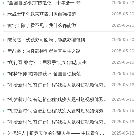
“全国自强模范”陈敏仪：十年磨一“箭”
2025-05-22
老战士李化武荣获四川省自强模范
2025-05-20
黄莺：除了看不见，我什么都能做
2025-05-20
陈良杰：残缺亦可圆满，静默亦能铿锵
2025-05-20
唐占鑫：为脊髓损伤者照亮重生之路
2025-05-20
“爬行哥”张付江：用双手“走”出励志人生
2025-05-19
“轮椅律师”顾婷婷获评“全国自强模范”
2025-05-19
“礼赞新时代 奋进新征程”残疾人题材短视频优秀作品展播：《打破偏见 我们是需要被看见的8500万人》
2025-05-16
“礼赞新时代 奋进新征程”残疾人题材短视频优秀作品展播：《自在人生》
2025-05-16
“礼赞新时代 奋进新征程”残疾人题材短视频优秀作品展播：《油茶迎风立》
2025-05-16
“礼赞新时代 奋进新征程”残疾人题材短视频优秀作品展播：《李王花：新能力者的榜样》
2025-05-16
时代好人 | 折翼天使的涅槃人生——“中国青年五四奖章”获得者、中国好人王雅静的绽放之路
2025-05-13