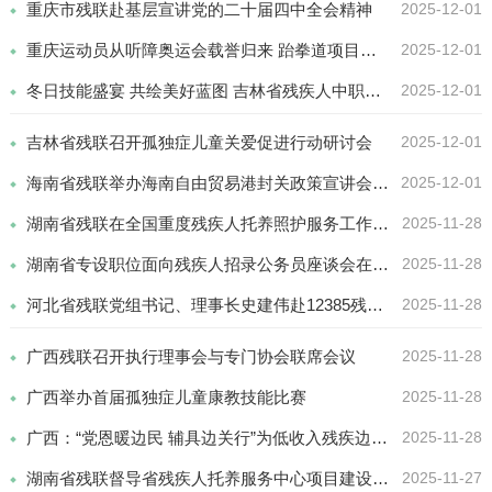
重庆市残联赴基层宣讲党的二十届四中全会精神
2025-12-01
重庆运动员从听障奥运会载誉归来 跆拳道项目创历史最佳成绩
2025-12-01
冬日技能盛宴 共绘美好蓝图 吉林省残疾人中职校第七届学生职业技能竞赛圆满落幕
2025-12-01
吉林省残联召开孤独症儿童关爱促进行动研讨会
2025-12-01
海南省残联举办海南自由贸易港封关政策宣讲会 推动残疾人事业融入自贸港发展大局
2025-12-01
湖南省残联在全国重度残疾人托养照护服务工作推进视频会上作经验交流
2025-11-28
湖南省专设职位面向残疾人招录公务员座谈会在长沙召开
2025-11-28
河北省残联党组书记、理事长史建伟赴12385残疾人服务热线调研
2025-11-28
广西残联召开执行理事会与专门协会联席会议
2025-11-28
广西举办首届孤独症儿童康教技能比赛
2025-11-28
广西：“党恩暖边民 辅具边关行”为低收入残疾边民适配辅具专项行动现场发放辅具仪式在龙州举行
2025-11-28
湖南省残联督导省残疾人托养服务中心项目建设工作
2025-11-27