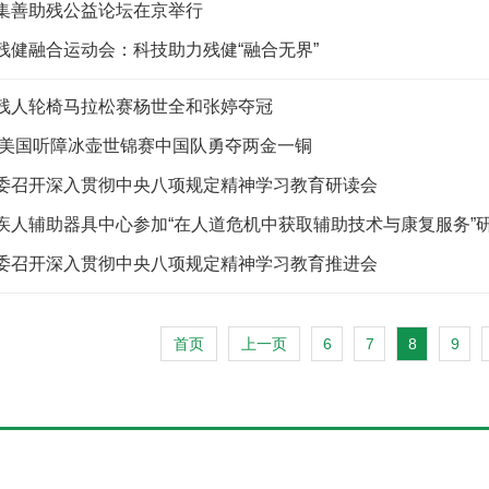
集善助残公益论坛在京举行
残健融合运动会：科技助力残健“融合无界”
残人轮椅马拉松赛杨世全和张婷夺冠
5年美国听障冰壶世锦赛中国队勇夺两金一铜
委召开深入贯彻中央八项规定精神学习教育研读会
疾人辅助器具中心参加“在人道危机中获取辅助技术与康复服务”
委召开深入贯彻中央八项规定精神学习教育推进会
首页
上一页
6
7
8
9