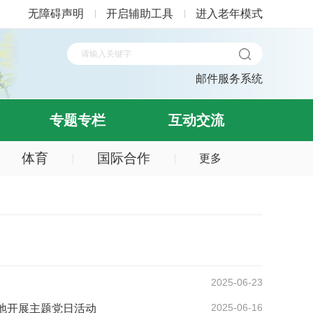
无障碍声明
开启辅助工具
进入老年模式
邮件服务系统
专题专栏
互动交流
体育
国际合作
更多
2025-06-23
2025-06-16
地开展主题党日活动