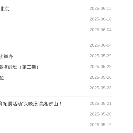
2025-06-13
京...
2025-06-10
2025-06-04
2025-06-04
2025-05-29
功举办
2025-05-29
部培训班（第二期）
2025-05-28
位
2025-05-28
2025-05-21
拓展活动“头啖汤”亮相佛山！
2025-05-20
2025-05-19