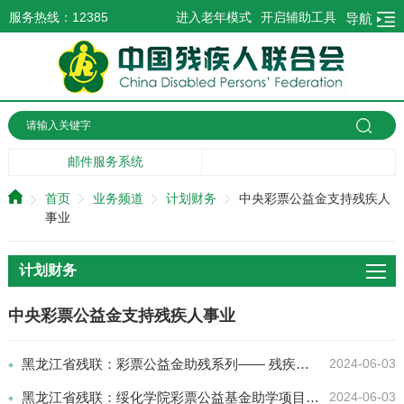
服务热线：12385
进入老年模式
开启辅助工具
导航
邮件服务系统
首页
业务频道
计划财务
中央彩票公益金支持残疾人
事业
计划财务
中央彩票公益金支持残疾人事业
黑龙江省残联：彩票公益金助残系列—— 残疾人康复中心设备补助项目
2024-06-03
黑龙江省残联：绥化学院彩票公益基金助学项目成效显著
2024-06-03