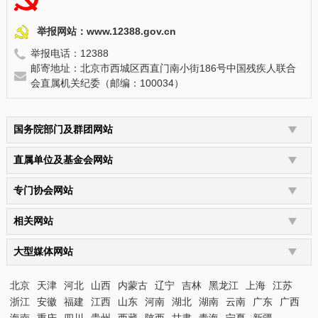
举报网站：www.12388.gov.cn
举报电话：12388
邮寄地址：北京市西城区西直门南小街186号中国残疾人联合
会直属机关纪委（邮编：100034）
北京
天津
河北
山西
内蒙古
辽宁
吉林
黑龙江
上海
江苏
浙江
安徽
福建
江西
山东
河南
湖北
湖南
云南
广东
广西
海南
重庆
四川
贵州
西藏
陕西
甘肃
青海
宁夏
新疆