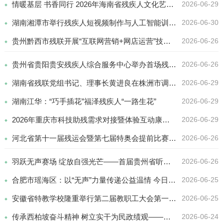
情暖基层 书香同行 2026年海南省残疾人文化艺术下乡巡演圆满落幕 线上线下近 3.2 万人次共享文化温情
2026-06-29
湖南湘潭市举行残疾人短视频制作与人工智能训练师技能培训班
2026-06-30
贵州黔西市残联开展“互联网营销+网店运营”技能培训
2026-06-26
贵州省贵阳贵安残疾人综合服务中心举办首场残疾人专场招聘会
2026-06-26
湖南省残联党组书记、理事长黄进良在株洲市调研时强调：高质量推进全域无障碍环境建设
2026-06-29
湖南江华：“巧手插花”福泽残疾人“一路生花”
2026-06-29
2026年重庆市科技助残需求对接暨体验互动康博会专场活动举行
2026-06-29
河北省第十一届残运会暨第七届特奥会提前比赛项目顺利完赛
2026-06-26
羽跃无声赛场 绽放自强光芒——首届贵州省听力残疾人羽毛球交流赛在毕节圆满落幕
2026-06-26
合肥市瑶海区：以“无声”力量传递公益温情 今日安徽公益电影《看见你的声音》亮相上海
2026-06-25
安徽省特教学校隆重举行第二届教职工大会第一次会议 暨第三届工会会员大会第二次会议
2026-06-25
传承西柏坡奋斗精神 树立实干为民政绩观——河北省残疾人辅具中心党支部开展迎“七一”主题党日活动
2026-06-24