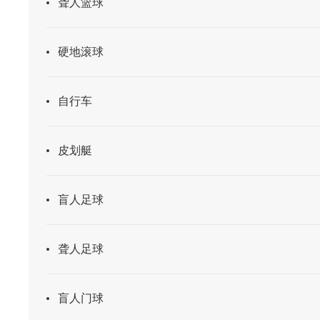
聋人篮球
硬地滚球
自行车
皮划艇
盲人足球
聋人足球
盲人门球