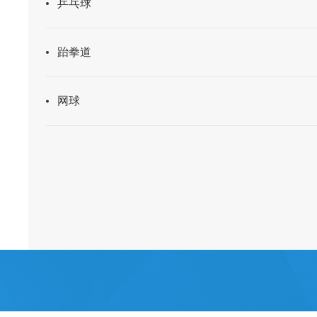
乒乓球
跆拳道
网球