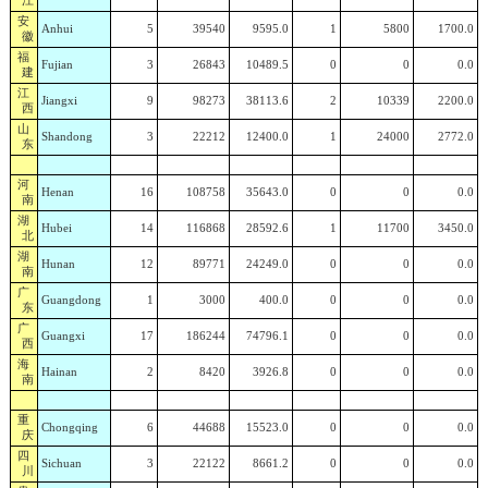
江
安
Anhui
5
39540
9595.0
1
5800
1700.0
徽
福
Fujian
3
26843
10489.5
0
0
0.0
建
江
Jiangxi
9
98273
38113.6
2
10339
2200.0
西
山
Shandong
3
22212
12400.0
1
24000
2772.0
东
河
Henan
16
108758
35643.0
0
0
0.0
南
湖
Hubei
14
116868
28592.6
1
11700
3450.0
北
湖
Hunan
12
89771
24249.0
0
0
0.0
南
广
Guangdong
1
3000
400.0
0
0
0.0
东
广
Guangxi
17
186244
74796.1
0
0
0.0
西
海
Hainan
2
8420
3926.8
0
0
0.0
南
重
Chongqing
6
44688
15523.0
0
0
0.0
庆
四
Sichuan
3
22122
8661.2
0
0
0.0
川