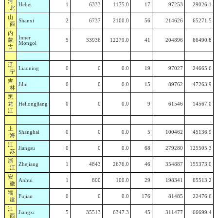
河
Hebei
1
6333
1175.0
17
97253
29026.1
北
山
Shanxi
2
6737
2100.0
56
214626
65271.5
西
内
Inner
蒙
5
33936
12279.0
41
204896
66490.8
Mongol
古
辽
Liaoning
0
0
0.0
19
97027
24665.6
宁
吉
Jilin
0
0
0.0
15
89762
47263.9
林
黑
龙
Heilongjiang
0
0
0.0
9
61546
14567.0
江
上
Shanghai
0
0
0.0
5
100462
45136.9
海
江
Jiangsu
0
0
0.0
68
279280
125505.3
苏
浙
Zhejiang
1
4843
2676.0
46
354887
155373.0
江
安
Anhui
1
800
100.0
29
198341
65513.2
徽
福
Fujian
0
0
0.0
176
81485
22476.6
建
江
Jiangxi
5
35513
6347.3
45
311477
66699.4
西