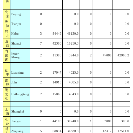
国
北
Beijing
0
0
0.0
0
0
0.0
京
天
Tianjin
0
0
0.0
0
0
0.0
津
河
Hebei
3
84449
46130.0
0
0
0.0
北
山
Shanxi
7
42366
16250.3
0
0
0.0
西
内
Inner
蒙
2
11300
3944.0
2
47000
42968.2
Mongol
古
辽
Liaoning
2
17047
4025.0
0
0
0.0
宁
吉
Jilin
2
14913
4685.0
0
0
0.0
林
黑
龙
Heilongjiang
2
15065
4643.0
0
0
0.0
江
上
Shanghai
0
0
0.0
0
0
0.0
海
江
Jiangsu
1
44108
39748.0
1
3000
300.0
苏
浙
Zhejiang
5
58834
36380.3
1
13312
12511.0