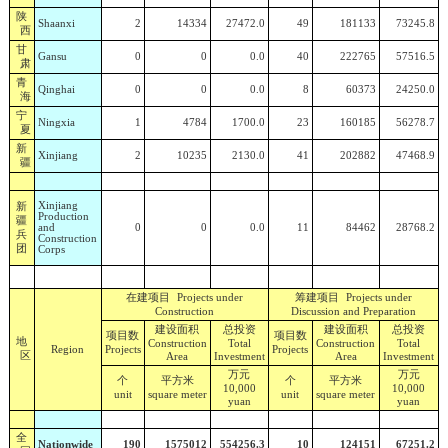
陕
Shaanxi
2
14334
27472.0
49
181133
73245.8
西
甘
Gansu
0
0
0.0
40
222765
57516.5
肃
青
Qinghai
0
0
0.0
8
60373
24250.0
海
宁
Ningxia
1
4784
1700.0
23
160185
56278.7
夏
新
Xinjiang
2
10235
2130.0
41
202882
47468.9
疆
新
Xinjiang
Production
疆
and
0
0
0.0
11
84462
28768.2
兵
Construction
团
Corps
在建项目
筹建项目
Projects under
Projects under
Construction
Discussion and Preparation
建设面积
总投资
建设面积
总投资
项目数
项目数
地
Construction
Total
Construction
Total
Region
Projects
Projects
区
Area
Investment
Area
Investment
万元
万元
个
平方米
个
平方米
10,000
10,000
unit
square meter
unit
square meter
yuan
yuan
全
Nationwide
190
1575012
554256.3
10
124151
67251.2