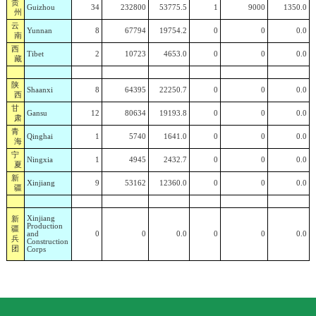
贵
Guizhou
34
232800
53775.5
1
9000
1350.0
州
云
Yunnan
8
67794
19754.2
0
0
0.0
南
西
Tibet
2
10723
4653.0
0
0
0.0
藏
陕
Shaanxi
8
64395
22250.7
0
0
0.0
西
甘
Gansu
12
80634
19193.8
0
0
0.0
肃
青
Qinghai
1
5740
1641.0
0
0
0.0
海
宁
Ningxia
1
4945
2432.7
0
0
0.0
夏
新
Xinjiang
9
53162
12360.0
0
0
0.0
疆
新
Xinjiang
Production
疆
and
0
0
0.0
0
0
0.0
兵
Construction
团
Corps