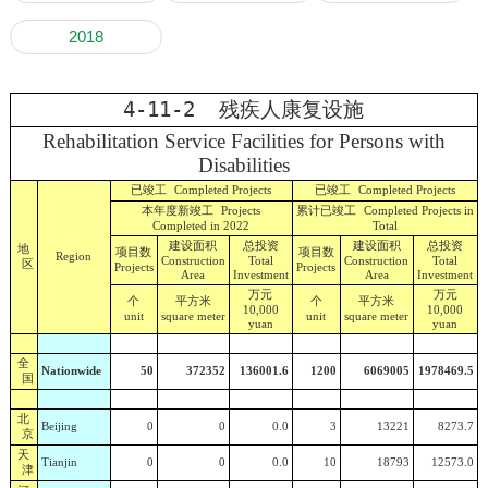
2018
4-11-2 残疾人康复设施
Rehabilitation Service Facilities for Persons with
Disabilities
已竣工
已竣工
Completed Projects
Completed Projects
本年度新竣工
累计已竣工
Projects
Completed Projects in
Completed in 2022
Total
建设面积
总投资
建设面积
总投资
地
项目数
项目数
Region
Construction
Total
Construction
Total
区
Projects
Projects
Area
Investment
Area
Investment
万元
万元
个
平方米
个
平方米
10,000
10,000
unit
square meter
unit
square meter
yuan
yuan
全
Nationwide
50
372352
136001.6
1200
6069005
1978469.5
国
北
Beijing
0
0
0.0
3
13221
8273.7
京
天
Tianjin
0
0
0.0
10
18793
12573.0
津