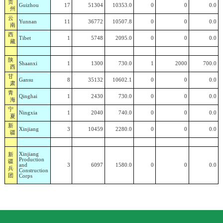
贵
Guizhou
17
51304
10353.0
0
0
0.0
州
云
Yunnan
11
36772
10507.8
0
0
0.0
南
西
Tibet
1
5748
2095.0
0
0
0.0
藏
陕
Shaanxi
1
1300
730.0
1
2000
700.0
西
甘
Gansu
8
35132
10602.1
0
0
0.0
肃
青
Qinghai
1
2430
730.0
0
0
0.0
海
宁
Ningxia
1
2040
740.0
0
0
0.0
夏
新
Xinjiang
3
10459
2280.0
0
0
0.0
疆
新
Xinjiang
Production
疆
and
3
6097
1580.0
0
0
0.0
兵
Construction
团
Corps