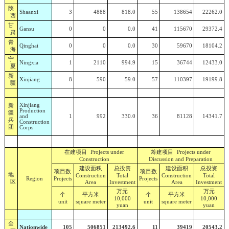
陕
Shaanxi
3
4888
818.0
55
138654
22262.0
西
甘
Gansu
0
0
0.0
41
115670
29372.4
肃
青
Qinghai
0
0
0.0
30
59670
18104.2
海
宁
Ningxia
1
2110
994.9
15
36744
12433.0
夏
新
Xinjiang
8
590
59.0
57
110397
19199.8
疆
新
Xinjiang
Production
疆
and
1
992
330.0
36
81128
14341.7
兵
Construction
团
Corps
在建项目
筹建项目
Projects under
Projects under
Construction
Discussion and Preparation
建设面积
总投资
建设面积
总投资
项目数
项目数
地
Construction
Total
Construction
Total
Region
Projects
Projects
区
Area
Investment
Area
Investment
万元
万元
个
平方米
个
平方米
10,000
10,000
unit
square meter
unit
square meter
yuan
yuan
全
Nationwide
105
506851
213492.6
11
39419
20543.2