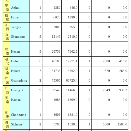
江
安
Anhui
1
1382
446.0
0
0
0.0
徽
福
Fujian
2
6026
1990.0
0
0
0.0
建
江
Jiangxi
1
2000
365.0
0
0
0.0
西
山
Shandong
3
13149
2810.0
0
0
0.0
东
河
Henan
5
28739
7662.5
0
0
0.0
南
湖
Hubei
6
40186
17771.1
1
2000
410.0
北
湖
Hunan
7
34733
13762.9
1
870
265.0
南
广
Guangdong
2
73565
63725.4
0
0
0.0
东
广
Guangxi
9
38546
11466.9
1
2549
930.2
西
海
Hainan
1
1983
1899.0
0
0
0.0
南
重
Chongqing
1
4606
1381.0
0
0
0.0
庆
四
Sichuan
2
5700
1530.0
1
5000
1500.0
川