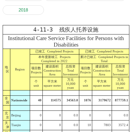
2018
4-11-3 残疾人托养设施
Institutional Care Service Facilities for Persons with
Disabilities
已竣工
已竣工
Completed Projects
Completed Projects
本年度新竣工
累计已竣工
Projects
Completed Projects in
Completed in 2022
Total
建设面积
总投资
建设面积
总投资
地
项目数
项目数
Region
Construction
Total
Construction
Total
区
Projects
Projects
Area
Investment
Area
Investment
万元
万元
个
平方米
个
平方米
10,000
10,000
unit
square meter
unit
square meter
yuan
yuan
全
Nationwide
40
114575
34563.0
1076
3179672
877759.1
国
北
Beijing
0
0
0.0
0
0
0.0
京
天
Tianjin
0
0
0.0
10
7803
3572.4
津