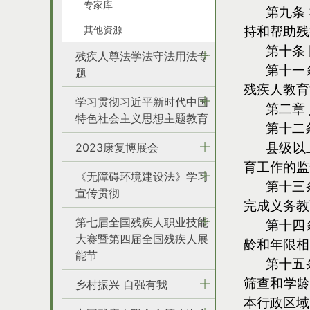
专家库
第九条
其他资源
持和帮助残
第十条
残疾人尊法学法守法用法专
第十一
题
残疾人教育
学习贯彻习近平新时代中国
第二章
特色社会主义思想主题教育
第十二
县级以
2023康复博展会
育工作的监
《无障碍环境建设法》学习
第十三
宣传贯彻
完成义务教
第七届全国残疾人职业技能
第十四
大赛暨第四届全国残疾人展
龄和年限相
能节
第十五
筛查和学龄
乡村振兴 自强有我
本行政区域