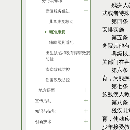
分行动领域
残疾人
康复服务促进
式或者特殊
第四条
儿童康复救助
安排实施，
精准康复
第五条
辅助器具适配
务院其他有
出生缺陷和发育障碍致残
县级以
防控
关部门在各
疾病致残防控
第六条
育，为残疾
伤害致残防控
第七条
地方层面
施残疾人教
宣传活动
第八条
残疾儿
知识与技能
育，使残疾
创新技术
少年接受教